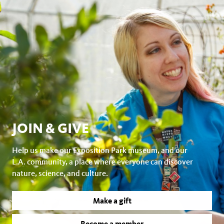
JOIN & GIVE
Help us make our Exposition Park museum, and our
L.A. community, a place where everyone can discover
nature, science, and culture.
Make a gift
Become a member