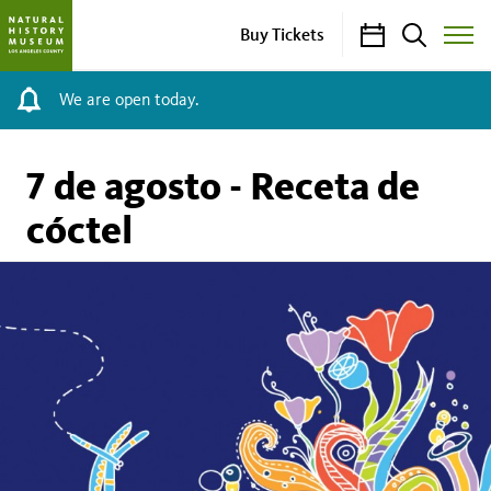
Calendar
Search
Buy Tickets
Toggle
Site
Menu
We are open today.
7 de agosto - Receta de
cóctel