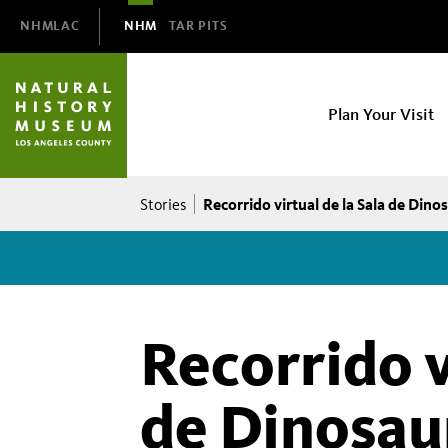
Domain
NHMLAC
NHM
TAR PITS
Navigation
NHM
Plan Your Visit
Main
navigation
Breadcrumb
Recorrido virtual de la Sala de Dino
Stories
Recorrido v
de Dinosaur