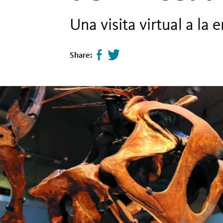
Una visita virtual a la 
Share:
Share
Tweet
page
this
on
page
facebook