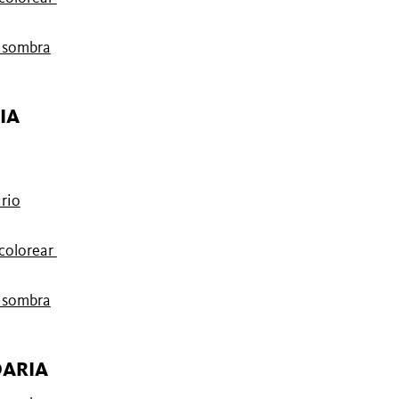
e sombra
IA
rio
 colorear
e sombra
DARIA