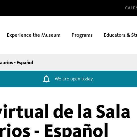
Glo
CALE
Experience the Museum
Programs
Educators & St
saurios - Español
We are open today.
irtual de la Sala
ios - Español